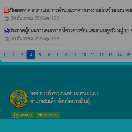
เปิดเผยราคากลางและการคำนวณราคากลางงานก่อสร้างถนน คสล
20 ธันวาคม 2566
132
event
visibility
ประกาศผู้ชนะการเสนอราคาโครงการซ่อมแซมถนนลูกรัง หมู่ 11
20 ธันวาคม 2566
138
event
visibility
1
2
3
4
5
6
7
8
9
10
11
12
13
14
15
องค์การบริหารส่วนตำบลหนองแวง
อำเภอสมเด็จ จังหวัดกาฬสินธุ์
ผู้ดูแลระบบ
พัฒนาระบบ