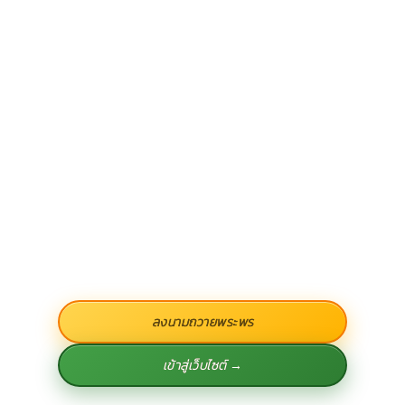
ลงนามถวายพระพร
เข้าสู่เว็บไซต์ →