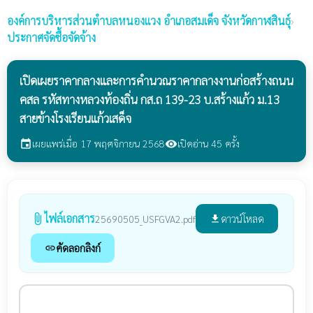
องค์การบริหารส่วนตำบลหนองแวง
อำเภอสมเด็จ จังหวัดกาฬสินธุ์
›
ประกาศจัดซื้อจัดจ้าง
เปิดเผยราคากลางและการคำนวณราคากลางงานก่อสร้างถนน
คสล รหัสทางหลวงท้องถิ่น กส.ถ 139-23 บ.สร้างแก้ว ม.13
สายข้างโรงเรียนแก้วเสด็จ
เผยแพร่เมื่อ 17 พฤศจิกายน 2568
เปิดอ่าน 45 ครั้ง
event
visibility
ไฟล์เอกสาร
attach_file
ดาวน์โหลด
25690505_USFGVA2.pdf
file_download
คัดลอกลิงก์
link