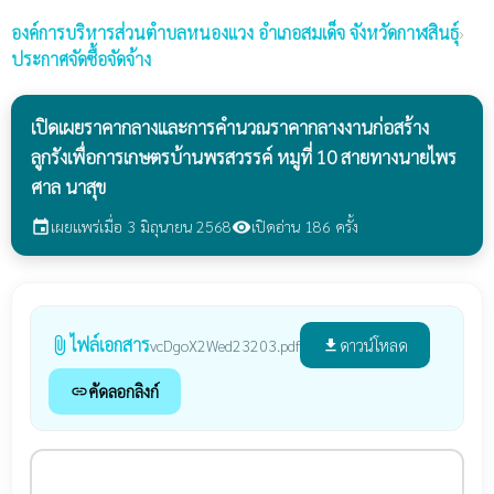
องค์การบริหารส่วนตำบลหนองแวง
อำเภอสมเด็จ จังหวัดกาฬสินธุ์
›
ประกาศจัดซื้อจัดจ้าง
เปิดเผยราคากลางและการคำนวณราคากลางงานก่อสร้าง
ลูกรังเพื่อการเกษตรบ้านพรสวรรค์ หมูที่ 10 สายทางนายไพร
ศาล นาสุข
เผยแพร่เมื่อ 3 มิถุนายน 2568
เปิดอ่าน 186 ครั้ง
event
visibility
ไฟล์เอกสาร
attach_file
ดาวน์โหลด
vcDgoX2Wed23203.pdf
file_download
คัดลอกลิงก์
link